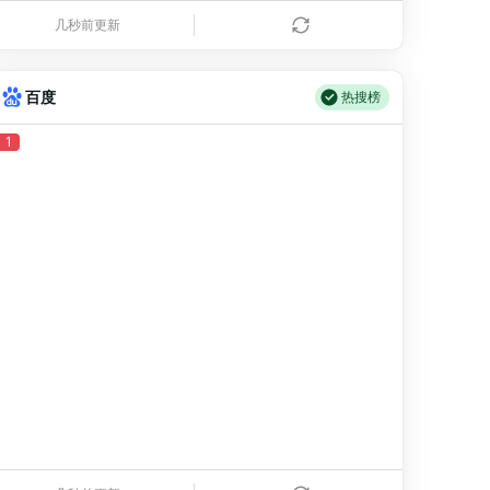
挑战100个小时举办一场婚礼
8
835.50万
几秒前更新
掉入奶油风治愈世界
9
829.24万
百度
热搜榜
火里作画的博山琉璃灯工
10
778.05万
1
宇树科技8月10日开启网上申购
11
777.96万
菲律宾一个月内七次挑衅中国
12
775.60万
影之刃零8月12日开启预购
13
774.54万
龙餐馆沈腾蒋奇明空降直播
14
774.13万
来兰州必吃二细牛肉面
15
773.95万
浙江队助力纯纯圆梦绿茵场
16
773.27万
蛋仔电竞节奖励获取攻略
17
773.14万