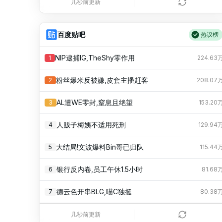
伊朗总统：最高领袖决策过程遭人利用
8
320.20
几秒前更新
中国“五箭齐发”反制美国
9
289.73
百度贴吧
热议榜
女子利用漏洞0元薅走3000多件家电
10
262.16
NIP逮捕IG,TheShy零作用
1
224.63
“深圳地面沉降致车辆损坏”不实
11
237.21
粉丝爆米反被嫌,皮套主播赶客
2
208.07
27岁女子成组织卖淫集团主犯被通缉
12
214.64
AL遭WE零封,窒息且绝望
3
153.20
萧敬腾：不忍心让妻子承受生育的苦
13
194.21
人贩子梅姨不适用死刑
4
129.94
陈伟霆看见开始上水果天塌了
14
175.73
大结局!文波爆料Bin哥已归队
5
115.44
日本女演员捐款300万日元被骂脏钱
15
159.01
银行反内卷,员工午休1.5小时
6
81.68
李亚鹏向地铁吐血女孩捐99999元
16
143.88
德云色开串BLG,喵C独挺
7
80.38
台风白海豚进入48小时警戒线
17
130.18
宇树150.8一股,股民许愿中签
8
76.69
几秒前更新