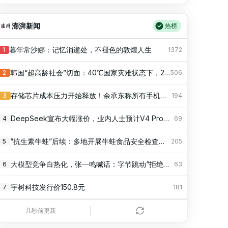
小云雀seedance2.5故事大赛
28
770.37万
当 AI 一天写完一周的代码，我们还剩什么优势？
9
513
澎湃新闻
热榜
2026年的夏天要结束了
29
770.03万
Spring Boot 接入金仓数据库：配置分层、启动自检与常见错误
10
513
暮年常沙娜：记忆消逝处，不褪色的敦煌人生
1
1372
电影欢迎来龙餐馆开启预售
30
770.02万
天天 AI Coding 的你，如果出去面试，你的竞争力是什么？
11
486
韩国“超高龄社会”切面：40℃国家灾难状态下，2400名首尔老人还在巷子里收废纸
2
506
蜘蛛侠版迷核小曲
31
769.85万
连接池参数治理-HikariCP怎么配才稳
12
477
存储芯片成本压力开始释放！余承东称所有手机都要大规模涨价，否则就是亏损销售
3
194
首届哈尔滨太阳岛电影周启幕
32
769.69万
Flutter hit，一个可以灵活控制溢出点击的第三方包
13
423
DeepSeek宣布大幅涨价，业内人士预计V4 Pro正式版即将发布
4
69
金铲铲铲斯卡年度评选
33
769.68万
别再给大模型充钱！Agnes AI 永久免费全模态 API，代码 / 绘图 /短剧Token不限量调用
14
405
“抗生素牛蛙”后续：多地开展牛蛙食品安全检查或专项行动
5
205
我让你的世界拥有色彩了吗
34
769.36万
我用两行代码清空了掘金沸点
15
360
大模型竞争白热化，张一鸣喊话：字节跳动“拒绝蒸馏”，不用别人输出换榜单排名
6
63
李在明：韩国进入国家灾难状态
35
768.97万
我给 Han Design 做了 6 套很值钱的中国风配色主题
16
315
宇树科技发行价150.8元
7
181
伤心也要戴墨镜跳卡点舞
36
768.76万
DeepSeek V4正式版发布，教你在Codex中配置Flash
17
306
我国编制完成新版全月地质图
8
697
几秒前更新
眼睛虽小但装得下偏爱
37
768.64万
shadcn/ui 默认改用 Base UI，Radix 被放弃了吗？
18
297