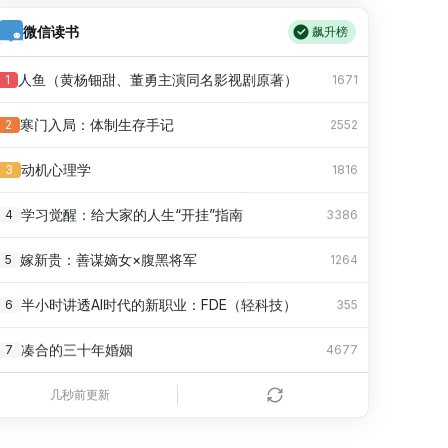
因凡蒂诺就出售世界杯赛事股权计划“失误”致歉
9
38
春子嘴上不辣心里辣翻了
38
768.14万
AI 生成到 90% 突然断了：你的解决方案是？
19
微信读书
288
飙升榜
马上评｜青海拉面告别“兰州拉面”，借来的IP终要还
10
225
2026抖音创作者大会来了
39
768.06万
让 Codex “用上”Android Studio：JetBrains MCP Server 接入与实践
20
288
人鱼（黄杨钿甜、董勇主演同名影视剧原著）
1
1671
“兰州拉面”多地改名“青海拉面”？青海省拉面产业行业协会：青海人开的店自愿报名，不用交钱
11
500
超上镜的平价眼妆repo
40
767.69万
竹知了很火？于是我用Cocos做了一个
21
261
寒门入局：体制生存手记
2
2552
澎湃回声｜汕头农业农村局：初步核实，涉事企业牛蛙货源来自长沙和湛江
12
115
周杰伦方回应私生子传闻
41
767.59万
用 Compose 挑战交互与动效天花板：ComposeCraftLab 开源实验室全解析
22
261
动机心理学
3
1816
人民锐评：用“Token”还是“词元”，事关科技话语权
13
147
这世界大得让你很难不旅游
42
767.18万
Qwen 3.8 Max 实测：和 Kimi K3 打平，有一点还更强
23
243
学习觉醒：给大家的人生“开挂”指南
4
3386
金融学者、山东财大教授刘海明逝世，终年38岁
14
134
和平剑修集结清明上河园
43
766.80万
别再只会 `find` 了：Map 在前端业务里的真实用法
24
216
嫁新贵：善谋嫡女×腹黑将军
5
1264
解放军报刊文：日本频繁军演凸显危险扩张图谋
15
287
挑食程度对照测试
44
766.30万
别光会用 Skill，不会写等于白搭：从规范到原理，手把手教你给 AI Agent 造技能
25
207
半小时讲透AI时代的新职业：FDE（轻科技）
6
355
难以落地的动迁款：深圳罗湖区两村民追讨两千万元动迁款八年未果
16
349
我的ChinaCool避暑Vlog
45
766.29万
多智能体（Agent）不靠运气 ，一个受控协作系统的设计复盘
26
207
凑合的三十年婚姻
7
4677
寻亲之后｜③申军良回忆死刑犯张维平供出“梅姨”过程，以及“梅姨”两张模拟画像来历
17
245
阜阳临泉一座会戏法的小城
46
766.15万
堆了 20 套主题、10+ 组件，用户还是用不出来？我给设计 Skill 加了「自动驾驶」
27
189
秦二世必须死（微信读书特别版）
8
1.07万
几秒前更新
重庆一粮食系统职工举报被单位提前退休，涉事公司否认：系自愿申请
18
54
可盐可甜盐田虾
47
766.14万
为什么在 Flowable 时代还要写一个轻量工作流引擎
28
189
人生的逻辑
9
414