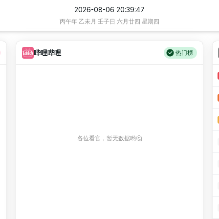
2026-08-06 20:39:49
丙午年 乙未月 壬子日 六月廿四 星期四
哔哩哔哩
热门榜
各位看官，暂无数据哟🤔