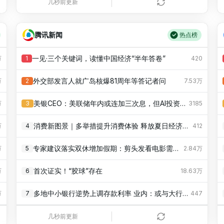
伊朗总统称目前与最高领袖联络困难，其决策过程遭人利用，如何看待这一言论？伊朗未来局势将如何发展？
万
8
168.00万
几秒前更新
怎么看 OpenAI 工程师说「现在大多数大型实验室成员几乎不看论文，因为大部分都是欺诈」？
万
9
168.00万
腾讯新闻
热点榜
我国首次证实「胶球」存在，对物理研究有什么影响？
万
10
153.00万
一见·三个关键词，读懂中国经济“半年答卷”
万
1
420
日本网红Mina轻生离世，曾疑因偶像的含沙射影被大批粉丝人肉、网暴，直播含泪肯求停止网暴，发生了什么？
万
11
150.00万
外交部发言人就广岛核爆81周年等答记者问
万
2
7.53万
黄金、白银大涨，黄金盘中重回4300美元，白银突破62美元，品牌金饰价涨超55元，开启新一轮上涨了吗？
万
12
147.00万
美银CEO：美联储年内或连加三次息，但AI投资不会因高利率踩刹车
万
3
3185
如何看待 DeepSeek 8月6日公告称即将大幅度涨价？
万
13
138.00万
消费新图景｜多举措提升消费体验 释放夏日经济活力
万
4
412
2026WTT横滨冠军赛女单八分之一决赛，中国小将陈熠2比3遭张本美和逆转，如何评价这场比赛？
万
14
131.00万
专家建议落实双休增加假期：剪头发看电影需要时间，要打破消费的时间约束需要更多假期
万
5
2.84万
如果刘邦、刘秀、刘备处于同一个时代，诸葛亮会选择谁？
万
15
131.00万
首次证实！“胶球”存在
万
6
18.63万
本人某C9毕业学生，想从事教培工作，但是被家里人骂得狗血淋头，难道教培就怎么不堪吗？
万
16
131.00万
多地中小银行逆势上调存款利率 业内：或与大行重启5年期大额存单有关
万
7
447
商务部宣布加强无人机相关两用物项对美出口管制，此举会带来哪些影响？
万
17
117.00万
天文学家拍摄到迄今最清晰太阳表面图像
万
8
15.02万
几秒前更新