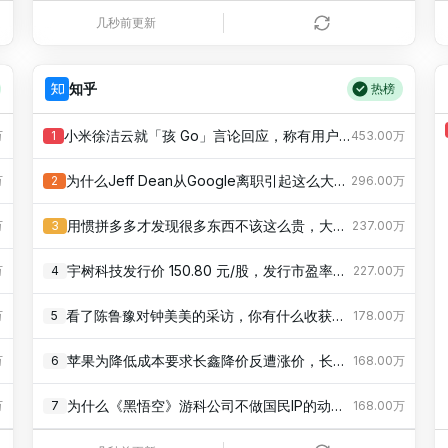
几秒前更新
知乎
热榜
小米徐洁云就「孩 Go」言论回应，称有用户宠物名叫「孩 Go」，如何评价其这一解释？
万
1
453.00万
为什么Jeff Dean从Google离职引起这么大的轰动？
万
2
296.00万
用惯拼多多才发现很多东西不该这么贵，大家有同感吗？
万
3
237.00万
宇树科技发行价 150.80 元/股，发行市盈率高达 219.23 倍，这个定价贵不贵？
万
4
227.00万
看了陈鲁豫对钟美美的采访，你有什么收获与思考？
万
5
178.00万
苹果为降低成本要求长鑫降价反遭涨价，长鑫的市场筹码来自哪里？反映了怎样的市场博弈？
万
6
168.00万
为什么《黑悟空》游科公司不做国民IP的动作RPG《黑水浒》，而做没名气的《黑钟馗》？
万
7
168.00万