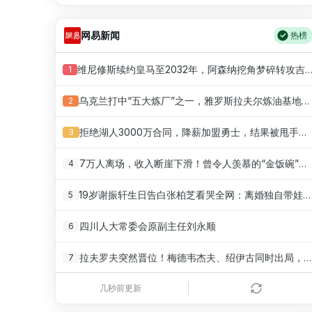
余承东口误将24999元电脑报成2499
18
117.80
婚外胚胎案男方称已申请销毁
9
71.54
中国产空调让日本自卫队破“功”
19
网易新闻
106.59
热榜
河南带薪休假,老板先休为敬
10
68.97
80后女柜员逆袭成4200亿银行副行长
20
96.44
维尼修斯续约皇马至2032年，阿森纳挖角梦碎转攻吉
1
霓虹女网红遭粉丝网暴自缢
11
50.76
对话重庆地铁吐血女孩
21
87.27
乌克兰打中“五大炼厂”之一，雅罗斯拉夫尔炼油基地6次爆炸起火
2
DeepSeek拟上调API服务价格
12
36.57
出入境新规来了 哪些人会被“拦住”
22
78.96
拒绝湖人3000万合同，降薪加盟勇士，结果被甩手，神射沦为流浪汉
3
追星成功!Xiaohao进WBG名单
13
27.41
网红“老表”游泳失踪 多方搜救
23
71.45
7万人离场，收入断崖下滑！曾令人羡慕的“金饭碗”岗位正被清零
4
好评如潮!男高凑钱自制抽象神游
14
24.47
41岁女子为鼓励女儿考上985研究生
24
64.65
19岁谢振轩生日告白张柏芝看哭全网：离婚独自带娃，她得到了回报
5
Donk疑似获豁免,无需服兵役
15
21.35
怕芒果被风吹走男孩紧抓不松手
25
58.50
四川人大常委会原副主任刘永顺
6
蹭核喊废核,日本又演受害者
16
18.41
申聪回应梅姨真名：正义永不缺席
26
52.93
拉夫罗夫突然晋位！梅德韦杰夫、绍伊古同时出局，普京想干什么？
7
存储芯片缺货,手机或迎涨价潮
17
16.26
俄乌战争拐点要出现了吗
27
47.89
《兵自风中来》大结局：索建安死后，刘望远做了三件事，件件戳心
8
几秒前更新
套路太深,影之刃零预购定档
18
12.48