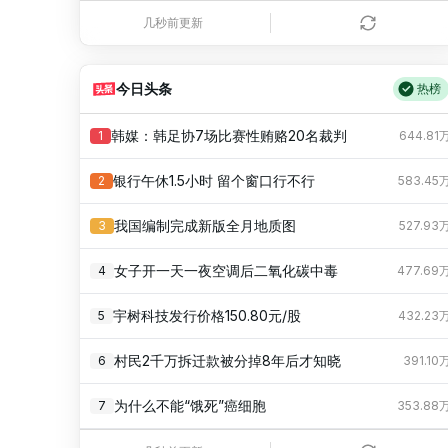
几秒前更新
今日头条
热榜
韩媒：韩足协7场比赛性贿赂20名裁判
1
644.81
银行午休1.5小时 留个窗口行不行
2
583.45
我国编制完成新版全月地质图
3
527.93
女子开一天一夜空调后二氧化碳中毒
4
477.69
宇树科技发行价格150.80元/股
5
432.23
村民2千万拆迁款被分掉8年后才知晓
6
391.10
为什么不能“饿死”癌细胞
7
353.88