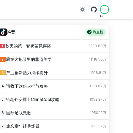
100
抖音
热点榜
秋天的第一套奶茶风穿搭
1
1209.89万
藏在火把节里的非遗美学
2
1118.56万
产业创新活力持续提升
3
1108.81万
请收下这份火把节攻略
4
1108.07万
给老外安排上ChinaCool攻略
5
1052.27万
国际足联致歉
6
1050.19万
难忘童年经典场景
7
923.52万