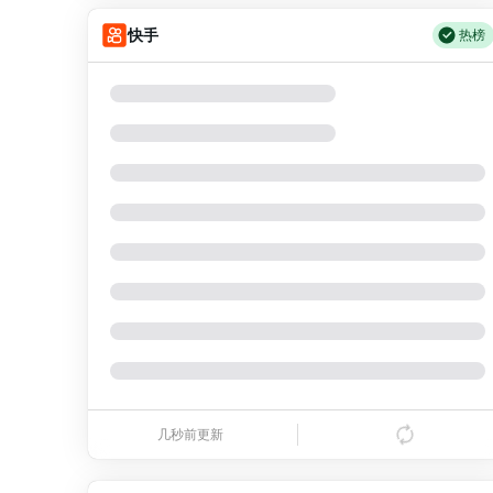
王忠林辞去湖北省人大常委会主任职务
28
43.33
天津全市夜查！严肃依法处置！
9
蜘蛛侠4动作指导非成家班
19
快手
11.76
热榜
关之琳否认与27岁模特的恋情
29
39.21
上海阿姨乘公车相中司机，偷递纸条，谁料，司机后来改叫阿姨妈
10
含金量提升,明末获奖CJ年度最佳
20
9.85
中国养老床位“三连降”
30
35.48
1.4亿创纪录！皇马却被看衰：目送罗德里去巴萨，继续四大皆空
11
荷兰弟替身被曝遭剧组开除
21
7.49
90后女子自然受孕怀上四胞胎
31
32.10
3冠老将一句话点破湖人困局：Bronny不能
12
艺术生麻了,中传将逐步取消艺考
22
7.47
邵永灵：俄军终于打了场漂亮的反击
32
29.05
方媛迎来39岁生日，老公郭富城为其庆生，幸福感满分！
13
抱歉，可能服务器遇到问题了，请稍后重试，或者打开右上
红灯右转被日网友集体围攻
23
7.12
角设置关闭热榜显示！🤓
24小时不关空调 电费会更低吗
33
26.28
阿达拉比奥尤：穆德里克就是个怪胎，其职业态度令人难以置信
14
德云色决裂?西卡:别来沾边
24
6.19
法国将禁止“未经同意的电话营销”
34
23.78
黎彼得离世｜儿子黎树德停工陪伴父亲走完最后时光，澄清经济并
15
日本女演员捐款反被嘲脏钱
25
6.17
吴艳妮：亚运会轻装上阵全力以赴
35
21.52
ESPN：罗德里已同意巴萨方面和曼城开启谈判，皇马愿意做最后尝试
16
苹果压价失灵,长鑫拒绝供货
26
5.30
中方回应日本在太平洋岛屿建军事设施
36
19.47
马斯克意外的“月球撞击实验”：SpaceX火箭失控坠毁，撞出数十公里巨型尘埃云！
17
高下立判,IG全队力挺Meiko
27
5.14
几秒前更新
今年已有4位周星驰电影配角去世
37
17.62
全红婵代言费曝光！不是千万天价，扣完只剩这点？网友：太低了。
18
大盘鸡有土豆,食客报警欺诈
28
4.68