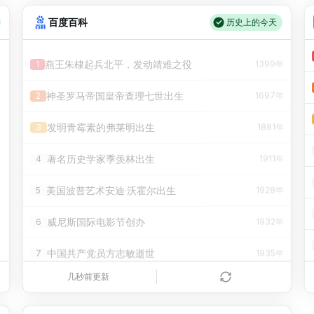
44岁爸爸因叛逆期女儿说「有本事你去考个研究生」，在职一战上岸985，怎样看待这种教育方式？
万
28
84.00万
幸运之门及第3赛季：第1幕通行证即将上线
9
6.45万
要给全体职工“应休尽休”的底气
万
19
百度百科
13.46万
历史上的今天
周杰伦公司发声明否认私生子传闻，已完成证据保全，保留追责权利，如何看待这一事件？
万
29
84.00万
【云顶之弈】金鳞寻宝召唤活动即将上线
10
1.14万
日本拟下调食品消费税 专家：或引发多重风险
万
20
430
燕王朱棣起兵北平，发动靖难之役
1
1399年
三星海力士美光 2027 年的预计内存供应已全部售罄，且暂无新增产能规划，这意味着什么？有哪些影响？
万
30
84.00万
17.8云顶之弈版本更新公告
11
54
万
神圣罗马帝国皇帝查理七世出生
2
1697年
万
再被捧在手心
经典模式抖音电商直播专场
12
2.10万
万
发明青霉素的弗莱明出生
3
1881年
万
7月24日周免英雄更新公告
13
21
万
著名历史学家季羡林出生
4
1911年
万
璀璨臻彩召唤活动上新
14
1.42万
万
美国波普艺术安迪·沃霍尔出生
5
1928年
万
无困难：传闻存在夸张成分
2026年7月21日 不停机更新公告
15
14.06万
万
威尼斯国际电影节创办
6
1932年
万
7月17日周免英雄更新公告
16
20
万
中国共产党员方志敏逝世
7
1935年
万
海斗大赛宝典已上线
17
4.78万
万
美国在日本广岛投掷原子弹
8
1945年
几秒前更新
万
英雄联盟活动及模式上线公告
18
28.47万
万
牙买加宣告独立，并加盟英联邦成员国
9
1962年