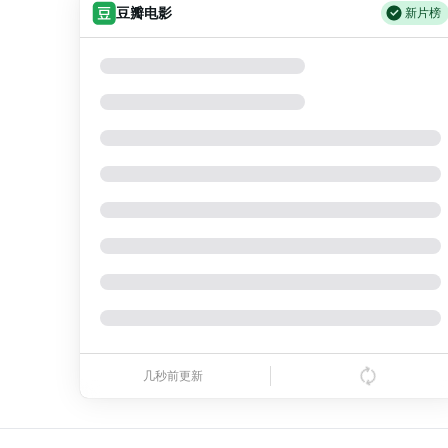
灭蚊“黑科技”解锁市民游园自由
38
15.94
53岁王军霞现状：坚持长跑，香港美国两边住，与3婚丈夫合养4个娃
19
豆瓣电影
新片榜
抽象,美国234亿造懂王战列舰
29
3.37
养老院将关停八旬老太无人接手
39
14.42
国乒终于迎来重大好消息，人人不看好向鹏，偏偏他最争气，从32打进16强
20
年会不能停！2 / 年会不能停2 / 年会不能停2！
1
8.23
周杰伦公司辟谣私生子传闻
30
3.20
胖东来员工工龄满一年可带薪休假30天
40
13.05
霍尔木兹谈了3天，又崩了，伊朗甩出4个条件，特朗普只能打？
21
奥德赛
2
3.38
父母为陪女儿在大学食堂承包档口2年
41
11.81
刚送走“屎尿体”诗人贾浅浅，文坛又爆抄袭大
22
群星闪耀时 / The Decisive Moment / 群星闪燿时
3
6.43
泰国一女公务员妆容引争议 本人回应
42
10.69
曹女士的家被同村的人拍了，现在全村以及全国的人都知道了
23
群体 / 尸杀禁区(港) / 尸速禁区(台)
4
2.88
民警发现救助的拾荒老人是逃犯
43
9.67
人伦一乱，金山银山也救不了！中国家庭的衰败，从这几件小事开始
24
寒战1994 / 寒战前传 / Cold War 1994
5
13.16
河南领导带头休假背后有笔经济账
44
8.75
外地游客母子溺水身亡，获救弟弟和爸爸从一家4口变2人
25
10间敢死队 / 十间敢死队 / 向死而生
6
3.76
贵州轮胎子公司获美国退税8136万
45
7.92
中国不玩了，全面冻结美企交易，美国决定撤馆，民主党开始甩黑锅
26
永远心跳漏一拍 / 恋爱修课：直到永远(台) / 心跳漏一拍(电影版)
7
436
媒体：中美摩擦转向科技供应链
46
7.16
独家｜刚果（金）禁止铜精矿、钴精矿出口 紫金矿业：公司在当地的产品不在禁止出口之列
27
今晚正好 / 纯爱地 / Crossing A Dawn
几秒前更新
8
1.81
媒体：“领导先休假”是个必要的开始
47
6.48
剑指总冠军，76人队马克西炫耀在勒布朗·詹姆斯之前到达健身房
28
超级少女 / 超女(港) / 超少女(台)
9
1.82