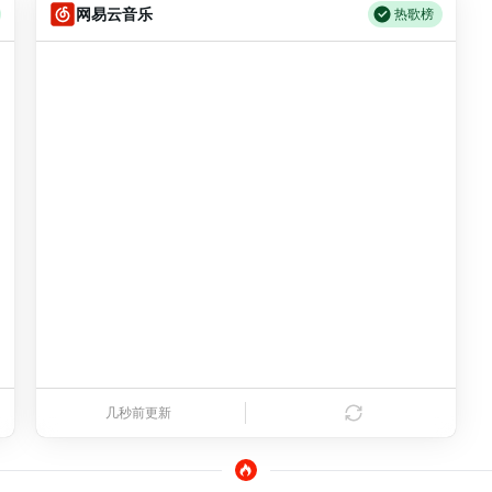
万
2025 T1冠军皮肤即将上线
19
网易云音乐
3.64万
热歌榜
万
中国药物化学家赵承嘏逝世
10
1966年
万
7月16日凌晨1点停机版本更新公告
20
394
海屿你
1
04:55
万
万
罗马天主教教皇保罗六世逝世
11
1978年
万
【云顶之弈】御星魔矢小小艾希、不朽阿狸及小小薇古丝限时销售公告
21
7529
甲乙丙丁 (你我怎么两清)
2
03:30
万
中国人造血液的研究在上海获得成功
12
1980年
万
瓜，孙频遭抄袭实锤
17.7云顶之弈版本更新公告
22
214
罗生门（Follow）
3
04:03
万
中国地质学家李春昱逝世
13
1988年
万
7月15日华彩秘宝·召唤活动兑换商店上新
23
2523
碎碎念
4
02:12
万
荷兰计算机科学家艾兹格·迪科斯彻逝世
14
2002年
万
经典模式定档7月30日，经典·战斗之夜 8月2日登场
24
11.33万
玻璃
5
03:05
万
上海合作组织举行首次多国联合军事演习
15
2003年
万
璀璨臻彩召唤活动上新
25
9551
嗜好
6
04:44
万
美国国家航空航天局的好奇号火星车登陆火星
16
2012年
万
7月10日周免英雄更新公告
26
22
恋人
7
04:35
7
万
【云顶之弈】关于第18赛季PBE延期开启的说明
27
8978
失眠
8
03:31
几秒前更新
万
万
7月3日周免英雄更新公告
28
47
梦哑
9
03:54
万