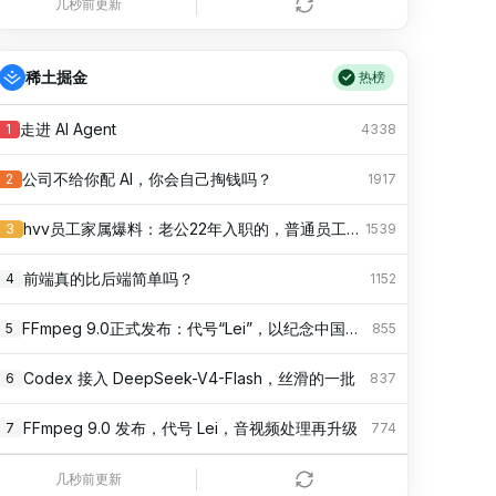
几秒前更新
幸福来得猝不及防到头是空欢喜
18
772.93万
抽象点怎么了
19
稀土掘金
772.61万
热榜
多品牌金饰克价大幅跳涨
20
772.22万
走进 AI Agent
1
4338
SpaceX火箭残骸撞上月球了
21
772.14万
公司不给你配 AI，你会自己掏钱吗？
2
1917
避暑大军已抵达山西
22
772.13万
hvv员工家属爆料：老公22年入职的，普通员工，老是被误以为高薪多奖金，实际上还没配股，暂时钱没存多少，我倒是很心疼他工作辛苦。
3
1539
蜘蛛侠4暗藏火影彩蛋
23
771.85万
前端真的比后端简单吗？
4
1152
戚薇用AI解锁末世
24
771.77万
FFmpeg 9.0正式发布：代号“Lei”，以纪念中国开发者雷霄骅
5
855
王橹杰滤镜操控舞
25
771.65万
Codex 接入 DeepSeek-V4-Flash，丝滑的一批
6
837
张启山好友是百岁土司
26
771.33万
FFmpeg 9.0 发布，代号 Lei，音视频处理再升级
7
774
时代少年团演唱会
27
770.92万
TRAE Work 实战复盘：从 4 小时到 7 分钟，提效近 40 倍
8
603
几秒前更新