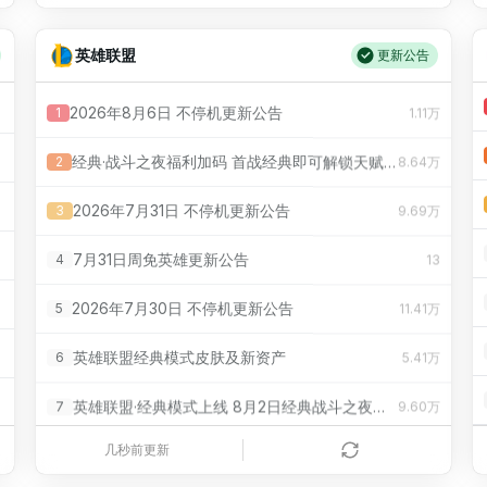
三战全胜，国足U17 2:1勒沃库森U17，赵松源替补登场1分钟即取得一球一助攻，如何评价这场比赛？
万
18
110.00万
中国产空调，让日本自卫队破“功”
万
9
3.47万
阿联酋航空 A380 备降杭州，373 名乘客被困机舱超 10 小时，具体情况如何？航司需负哪些责任？
万
19
英雄联盟
109.00万
更新公告
被高温高湿暴击的东北朋友，不笑南方人了
万
10
3.21万
在科幻中几乎所有的高等外星生命都是恶意的？难道不是文明越高，看到宇宙美妙越多，从而变得更高尚吗？
万
20
107.00万
马良斯
2026年8月6日 不停机更新公告
1
1.11万
网传“深圳地面沉降致车辆损坏”不实（2026·08·06）
万
11
322
张一鸣罕见发声称「不用别人的输出换榜单排名」，内部对开源模型严禁蒸馏，有哪些考量？会怎样影响字节发展？
万
21
105.00万
经典·战斗之夜福利加码 首战经典即可解锁天赋与符文权限
2
8.64万
刚果（金）宣布禁止铜和钴精矿出口
万
12
3.59万
中际旭创、新易盛、天孚通信集体回应美国光模块禁令，哪些信息值得关注？
万
22
105.00万
2026年7月31日 不停机更新公告
3
9.69万
多名游客称在乌兰察布自驾时轮胎被扎，怀疑有人故意撒钉，当地便民热线：建议报警
万
13
2.34万
享界G9首发搭载原车车载帐篷，实车亮相，有哪些技术难点？
万
23
103.00万
7月31日周免英雄更新公告
4
13
男子误吞打火机“潜伏”胃里7年！已被腐蚀，随时可能泄漏
万
14
5.94万
为什么除了罗马之外没有一个帝国能做到环地中海？
万
24
100.00万
2026年7月30日 不停机更新公告
5
11.41万
收受10万余元和香烟约30条！看守所辅警为在押人员转递物品、传递信息，获刑1年
万
15
3.97万
沈腾新片《欢迎来龙餐馆》映前6天极限定档，你觉得这部电影会爆吗？
万
25
99.00万
英雄联盟经典模式皮肤及新资产
6
5.41万
女子称刚提3个月的小米新车，在自家车位遭3名儿童踩踏车顶、泼沙、撒尿，4S店维修报价约24000元；家长不认可直言“让她去起诉”
万
16
14.52万
真正的天才是什么样的？
万
26
96.00万
英雄联盟·经典模式上线 8月2日经典战斗之夜领皮肤
7
9.60万
官方：34岁萨拉赫免签加盟特拉布宗体育 年薪1700万欧 签约2年
万
17
2.04万
如何评价 Meta 刚发布的 Muse Spark 1.2？
万
27
94.00万
7月30日零点停机版本更新公告
8
194
几秒前更新
金融学者、山东财大教授刘海明逝世，终年38岁
万
18
8.38万